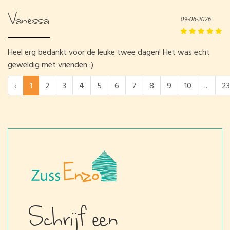
Vanessa
09-06-2026
Heel erg bedankt voor de leuke twee dagen! Het was echt
geweldig met vrienden :)
‹
1
2
3
4
5
6
7
8
9
10
...
23
Schrijf een