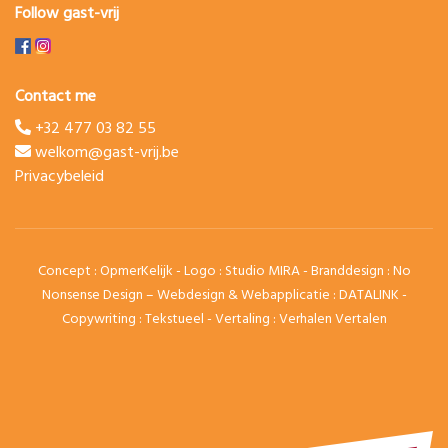
Follow gast-vrij
Contact me
+32 477 03 82 55
welkom@gast-vrij.be
Privacybeleid
Concept :
OpmerKelijk
- Logo :
Studio MIRA
- Branddesign :
No
Nonsense Design
– Webdesign & Webapplicatie :
DATALINK
-
Copywriting :
Tekstueel
- Vertaling :
Verhalen Vertalen