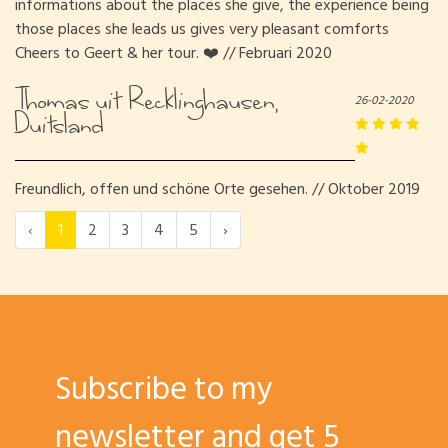
informations about the places she give, the experience being
those places she leads us gives very pleasant comforts
Cheers to Geert & her tour. ❤️ // Februari 2020
Thomas uit Recklinghausen,
26-02-2020
Duitsland
Freundlich, offen und schöne Orte gesehen. // Oktober 2019
‹
1
2
3
4
5
›
Subscribe to my
newsletter and get 5