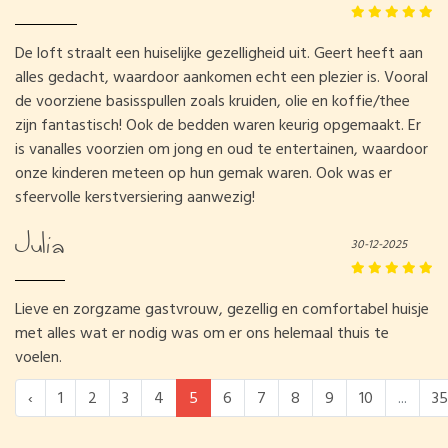
De loft straalt een huiselijke gezelligheid uit. Geert heeft aan
alles gedacht, waardoor aankomen echt een plezier is. Vooral
de voorziene basisspullen zoals kruiden, olie en koffie/thee
zijn fantastisch! Ook de bedden waren keurig opgemaakt. Er
is vanalles voorzien om jong en oud te entertainen, waardoor
onze kinderen meteen op hun gemak waren. Ook was er
sfeervolle kerstversiering aanwezig!
Julia
30-12-2025
Lieve en zorgzame gastvrouw, gezellig en comfortabel huisje
met alles wat er nodig was om er ons helemaal thuis te
voelen.
‹
1
2
3
4
5
6
7
8
9
10
...
35