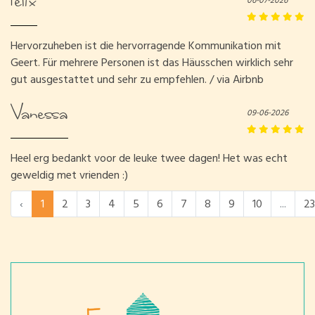
Felix
06-07-2026
Hervorzuheben ist die hervorragende Kommunikation mit
Geert. Für mehrere Personen ist das Häusschen wirklich sehr
gut ausgestattet und sehr zu empfehlen. / via Airbnb
Vanessa
09-06-2026
Heel erg bedankt voor de leuke twee dagen! Het was echt
geweldig met vrienden :)
‹
1
2
3
4
5
6
7
8
9
10
...
23