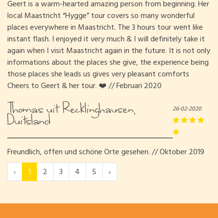
Geert is a warm-hearted amazing person from beginning. Her
local Maastricht “Hygge” tour covers so many wonderful
places everywhere in Maastricht. The 3 hours tour went like
instant flash. I enjoyed it very much & I will definitely take it
again when I visit Maastricht again in the future. It is not only
informations about the places she give, the experience being
those places she leads us gives very pleasant comforts
Cheers to Geert & her tour. ❤️ // Februari 2020
Thomas uit Recklinghausen,
26-02-2020
Duitsland
Freundlich, offen und schöne Orte gesehen. // Oktober 2019
‹
1
2
3
4
5
›