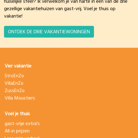
huiselijke sfeer? Ik verwelkom je van harte in een van de drie
gezellige vakantiehuizen van gast-vrij. Voel je thuis op
vakantie!
ONTDEK DE DRIE VAKANTIEWONINGEN
Vier vakantie
StroEnZo
VillaEnZo
ZussEnZo
Villa Moustiers
Voel je thuis
gast-vrije extra's
All-in prijzen