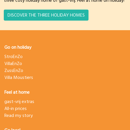
three cosy holiday home of gast-vrij. Feel at home on holiday!
DISCOVER THE THREE HOLIDAY HOMES
Go on holiday
StroEnZo
VillaEnZo
ZussEnZo
Villa Moustiers
Feel at home
gast-vrij extras
All-in prices
Read my story