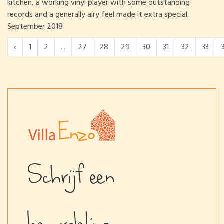
kitchen, a working vinyl player with some outstanding
records and a generally airy feel made it extra special.
September 2018
‹
1
2
...
27
28
29
30
31
32
33
Schrijf een
beoordeling