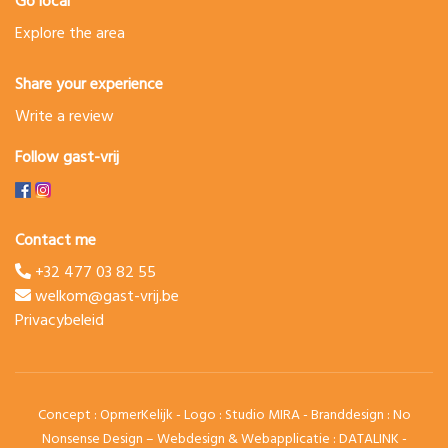
Go local
Explore the area
Share your experience
Write a review
Follow gast-vrij
Contact me
+32 477 03 82 55
welkom@gast-vrij.be
Privacybeleid
Concept :
OpmerKelijk
- Logo :
Studio MIRA
- Branddesign :
No
Nonsense Design
– Webdesign & Webapplicatie :
DATALINK
-