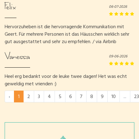
Felix
06-07-2026
Hervorzuheben ist die hervorragende Kommunikation mit
Geert. Für mehrere Personen ist das Häusschen wirklich sehr
gut ausgestattet und sehr zu empfehlen. / via Airbnb
Vanessa
09-06-2026
Heel erg bedankt voor de leuke twee dagen! Het was echt
geweldig met vrienden :)
‹
1
2
3
4
5
6
7
8
9
10
...
23