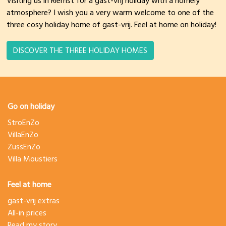
Visiting us in Riemst for a gast-vrij holiday with a homely
atmosphere? I wish you a very warm welcome to one of the
three cosy holiday home of gast-vrij. Feel at home on holiday!
DISCOVER THE THREE HOLIDAY HOMES
Go on holiday
StroEnZo
VillaEnZo
ZussEnZo
Villa Moustiers
Feel at home
gast-vrij extras
All-in prices
Read my story