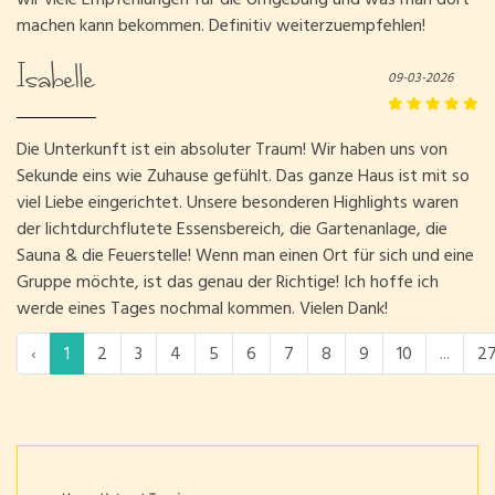
machen kann bekommen. Definitiv weiterzuempfehlen!
Isabelle
09-03-2026
Die Unterkunft ist ein absoluter Traum! Wir haben uns von
Sekunde eins wie Zuhause gefühlt. Das ganze Haus ist mit so
viel Liebe eingerichtet. Unsere besonderen Highlights waren
der lichtdurchflutete Essensbereich, die Gartenanlage, die
Sauna & die Feuerstelle! Wenn man einen Ort für sich und eine
Gruppe möchte, ist das genau der Richtige! Ich hoffe ich
werde eines Tages nochmal kommen. Vielen Dank!
‹
1
2
3
4
5
6
7
8
9
10
...
2