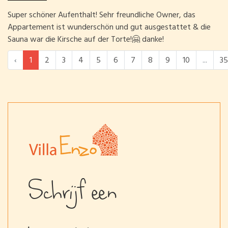
Super schöner Aufenthalt! Sehr freundliche Owner, das
Appartement ist wunderschön und gut ausgestattet & die
Sauna war die Kirsche auf der Torte!🤗 danke!
‹
1
2
3
4
5
6
7
8
9
10
...
35
Schrijf een