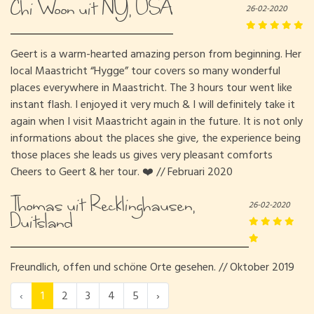
Chi Woon uit NY, USA
26-02-2020
Geert is a warm-hearted amazing person from beginning. Her
local Maastricht “Hygge” tour covers so many wonderful
places everywhere in Maastricht. The 3 hours tour went like
instant flash. I enjoyed it very much & I will definitely take it
again when I visit Maastricht again in the future. It is not only
informations about the places she give, the experience being
those places she leads us gives very pleasant comforts
Cheers to Geert & her tour. ❤️ // Februari 2020
Thomas uit Recklinghausen,
26-02-2020
Duitsland
Freundlich, offen und schöne Orte gesehen. // Oktober 2019
‹
1
2
3
4
5
›