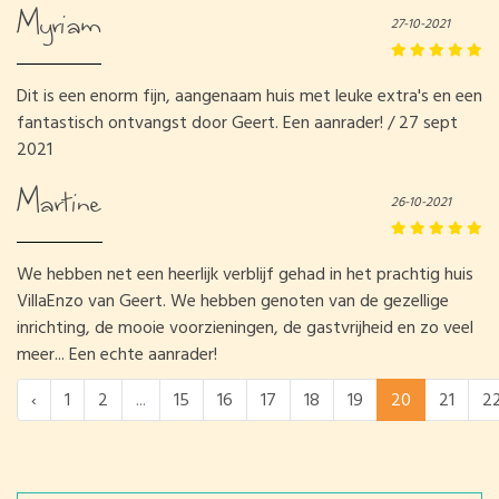
Myriam
27-10-2021
Dit is een enorm fijn, aangenaam huis met leuke extra's en een
fantastisch ontvangst door Geert. Een aanrader! / 27 sept
2021
Martine
26-10-2021
We hebben net een heerlijk verblijf gehad in het prachtig huis
VillaEnzo van Geert. We hebben genoten van de gezellige
inrichting, de mooie voorzieningen, de gastvrijheid en zo veel
meer... Een echte aanrader!
‹
1
2
...
15
16
17
18
19
20
21
2